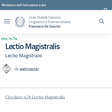
Vai ai contenuti
Vai al menu di navigazione
Vai al footer
Ministero dell'Istruzione e del
Merito
Liceo Statale Classico,
Linguistico e Scienze Umane
Francesco De Sanctis
circ. n.74
Lectio Magistralis
Lectio Magistralis
da
webmaster
Circolare n.74 Lectio Magistralis