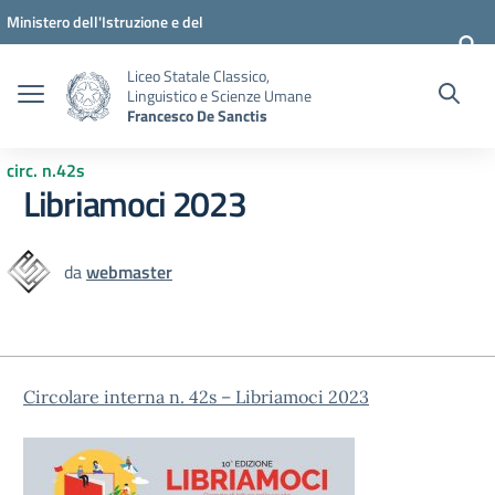
Vai ai contenuti
Vai al menu di navigazione
Vai al footer
Ministero dell'Istruzione e del
Merito
Liceo Statale Classico,
Linguistico e Scienze Umane
Francesco De Sanctis
circ. n.42s
Libriamoci 2023
da
webmaster
Circolare interna n. 42s – Libriamoci 2023