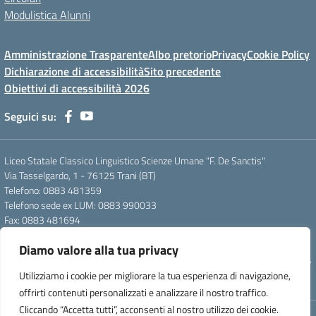
Modulistica Alunni
Amministrazione Trasparente
Albo pretorio
Privacy
Cookie Policy
Dichiarazione di accessibilità
Sito precedente
Obiettivi di accessibilità 2026
Seguici su:
Liceo Statale Classico Linguistico Scienze Umane "F. De Sanctis"
Via Tasselgardo, 1 - 76125 Trani (BT)
Telefono: 0883 481359
Telefono sede ex LUM: 0883 990033
Fax: 0883 481694
Mail: btpc210007@istruzione.it
Diamo valore alla tua privacy
Pec: btpc210007@pec.istruzione.it
Codice Meccanografico: istsc_btpc210007 - Codice Fiscale: 92058830727
Utilizziamo i cookie per migliorare la tua esperienza di navigazione,
- Codice Univoco d'ufficio: UFG4S9
offrirti contenuti personalizzati e analizzare il nostro traffico.
Cliccando “Accetta tutti”, acconsenti al nostro utilizzo dei cookie.