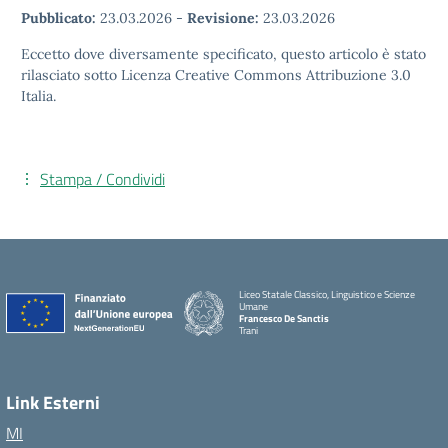
Pubblicato:
23.03.2026
-
Revisione:
23.03.2026
Eccetto dove diversamente specificato, questo articolo è stato
rilasciato sotto Licenza Creative Commons Attribuzione 3.0
Italia.
Stampa / Condividi
Liceo Statale Classico, Linguistico e Scienze
Umane
Francesco De Sanctis
Trani
Link Esterni
MI