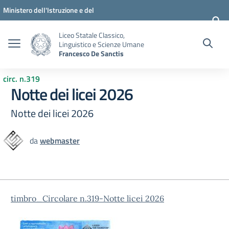
Vai ai contenuti
Vai al menu di navigazione
Vai al footer
Ministero dell'Istruzione e del
Merito
Liceo Statale Classico,
Linguistico e Scienze Umane
Francesco De Sanctis
circ. n.319
Notte dei licei 2026
Notte dei licei 2026
da
webmaster
timbro_Circolare n.319-Notte licei 2026