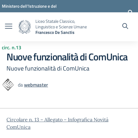
Vai ai contenuti
Vai al menu di navigazione
Vai al footer
Ministero dell'Istruzione e del
Merito
Liceo Statale Classico,
Linguistico e Scienze Umane
Francesco De Sanctis
circ. n.13
Nuove funzionalità di ComUnica
Nuove funzionalità di ComUnica
da
webmaster
Circolare n. 13 – Allegato – Infografica Novità
ComUnica