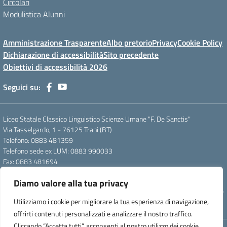
Circolari
Modulistica Alunni
Amministrazione Trasparente
Albo pretorio
Privacy
Cookie Policy
Dichiarazione di accessibilità
Sito precedente
Obiettivi di accessibilità 2026
Seguici su:
Liceo Statale Classico Linguistico Scienze Umane "F. De Sanctis"
Via Tasselgardo, 1 - 76125 Trani (BT)
Telefono: 0883 481359
Telefono sede ex LUM: 0883 990033
Fax: 0883 481694
Mail: btpc210007@istruzione.it
Diamo valore alla tua privacy
Pec: btpc210007@pec.istruzione.it
Codice Meccanografico: istsc_btpc210007 - Codice Fiscale: 92058830727
Utilizziamo i cookie per migliorare la tua esperienza di navigazione,
- Codice Univoco d'ufficio: UFG4S9
offrirti contenuti personalizzati e analizzare il nostro traffico.
Cliccando “Accetta tutti”, acconsenti al nostro utilizzo dei cookie.