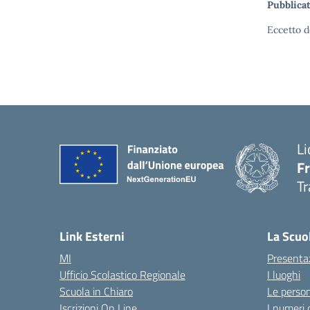
Pubblicat
Eccetto d
Li
F
Tr
Link Esterni
La Scuo
MI
Presenta
Ufficio Scolastico Regionale
I luoghi
Scuola in Chiaro
Le perso
Iscrizioni On Line
I numeri 