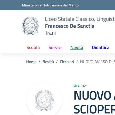
Vai ai contenuti
Vai al menu di navigazione
Vai al footer
Ministero dell'Istruzione e del Merito
Liceo Statale Classico, Lingui
Francesco De Sanctis
Trani
Scuola
Servizi
Novità
Didattica
Home
Novità
Circolari
NUOVO AVVISO DI S
circ. n.-
NUOVO 
SCIOPER