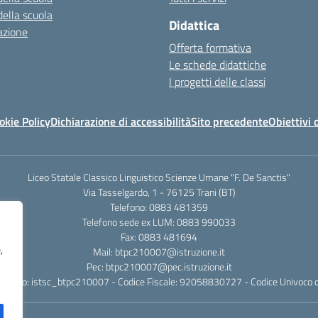
della scuola
Didattica
azione
Offerta formativa
Le schede didattiche
I progetti delle classi
okie Policy
Dichiarazione di accessibilità
Sito precedente
Obiettivi 
Liceo Statale Classico Linguistico Scienze Umane "F. De Sanctis"
Via Tasselgardo, 1 - 76125 Trani (BT)
Telefono: 0883 481359
Telefono sede ex LUM: 0883 990033
Fax: 0883 481694
,
Mail: btpc210007@istruzione.it
Pec: btpc210007@pec.istruzione.it
rafico: istsc_btpc210007 - Codice Fiscale: 92058830727 - Codice Univoco d