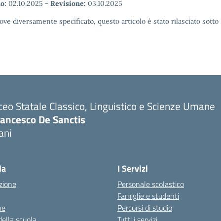
o:
02.10.2025
-
Revisione:
03.10.2025
ove diversamente specificato, questo articolo è stato rilasciato sott
ceo Statale Classico, Linguistico e Scienze Umane
rancesco De Sanctis
ani
la
I Servizi
zione
Personale scolastico
Famiglie e studenti
ne
Percorsi di studio
della scuola
Tutti i servizi