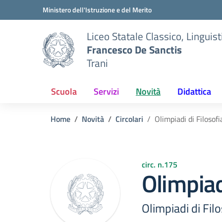
Vai ai contenuti
Vai al menu di navigazione
Vai al footer
Ministero dell'Istruzione e del Merito
Liceo Statale Classico, Lingui
Francesco De Sanctis
Trani
Scuola
Servizi
Novità
Didattica
Home
Novità
Circolari
Olimpiadi di Filosofi
circ. n.175
Olimpiad
Olimpiadi di Filo