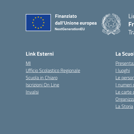
Li
F
Tr
Link Esterni
La Scuo
MI
Presenta
Ufficio Scolastico Regionale
I luoghi
Scuola in Chiaro
Le perso
Iscrizioni On Line
I numeri 
Invalsi
Le carte 
Organizz
La Storia