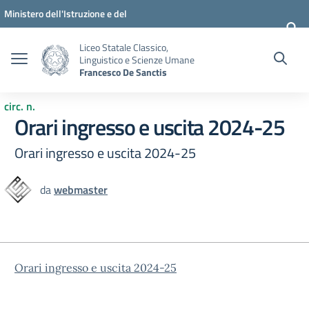
Vai ai contenuti
Vai al menu di navigazione
Vai al footer
Ministero dell'Istruzione e del
Merito
Liceo Statale Classico,
Linguistico e Scienze Umane
Francesco De Sanctis
circ. n.
Orari ingresso e uscita 2024-25
Orari ingresso e uscita 2024-25
da
webmaster
Orari ingresso e uscita 2024-25