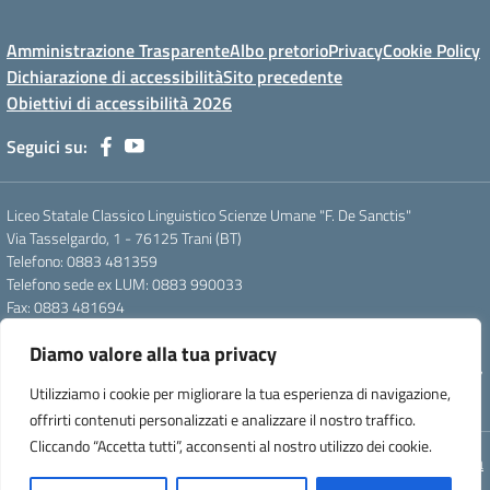
Amministrazione Trasparente
Albo pretorio
Privacy
Cookie Policy
Dichiarazione di accessibilità
Sito precedente
Obiettivi di accessibilità 2026
Seguici su:
Liceo Statale Classico Linguistico Scienze Umane "F. De Sanctis"
Via Tasselgardo, 1 - 76125 Trani (BT)
Telefono: 0883 481359
Telefono sede ex LUM: 0883 990033
Fax: 0883 481694
Mail: btpc210007@istruzione.it
Diamo valore alla tua privacy
Pec: btpc210007@pec.istruzione.it
Codice Meccanografico: istsc_btpc210007 - Codice Fiscale: 92058830727
Utilizziamo i cookie per migliorare la tua esperienza di navigazione,
- Codice Univoco d'ufficio: UFG4S9
offrirti contenuti personalizzati e analizzare il nostro traffico.
Cliccando “Accetta tutti”, acconsenti al nostro utilizzo dei cookie.
Concept & Design by Designers Italia