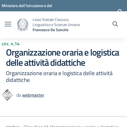
Vai ai contenuti
Vai al menu di navigazione
Vai al footer
Ministero dell'Istruzione e del
Merito
Liceo Statale Classico,
Linguistico e Scienze Umane
Francesco De Sanctis
circ. n.14
Organizzazione oraria e logistica
delle attività didattiche
Organizzazione oraria e logistica delle attività
didattiche
da
webmaster