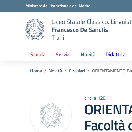
Vai ai contenuti
Vai al menu di navigazione
Vai al footer
Ministero dell'Istruzione e del Merito
Liceo Statale Classico, Lingui
Francesco De Sanctis
Trani
Scuola
Servizi
Novità
Didattica
Home
Novità
Circolari
ORIENTAMENTO Facol
circ. n.128
ORIEN
Facoltà 