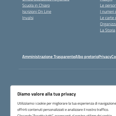
Scuola in Chiaro
Le perso
Iscrizioni On Line
I numeri 
Invalsi
Le carte 
Organizz
La Storia
Amministrazione Trasparente
Albo pretorio
Privacy
Co
Diamo valore alla tua privacy
Utilizziamo i cookie per migliorare la tua esperienza di navigazione
offrirti contenuti personalizzati e analizzare il nostro traffico.
Codice Meccanog
Cliccando “Accetta tutti”, acconsenti al nostro utilizzo dei cookie.