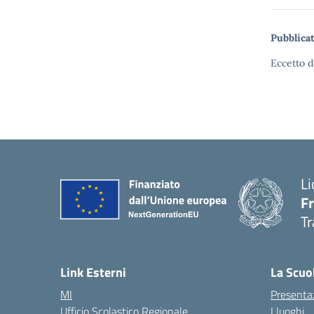
Pubblicat
Eccetto d
Li
F
Tr
Link Esterni
La Scuo
MI
Presenta
Ufficio Scolastico Regionale
I luoghi