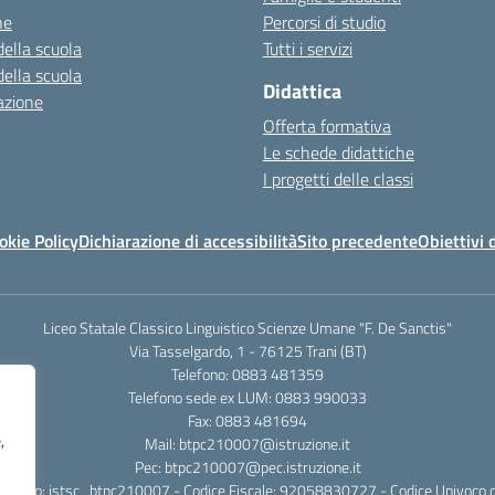
ne
Percorsi di studio
della scuola
Tutti i servizi
della scuola
Didattica
azione
Offerta formativa
Le schede didattiche
I progetti delle classi
okie Policy
Dichiarazione di accessibilità
Sito precedente
Obiettivi 
Liceo Statale Classico Linguistico Scienze Umane "F. De Sanctis"
Via Tasselgardo, 1 - 76125 Trani (BT)
Telefono: 0883 481359
Telefono sede ex LUM: 0883 990033
Fax: 0883 481694
,
Mail: btpc210007@istruzione.it
Pec: btpc210007@pec.istruzione.it
rafico: istsc_btpc210007 - Codice Fiscale: 92058830727 - Codice Univoco d