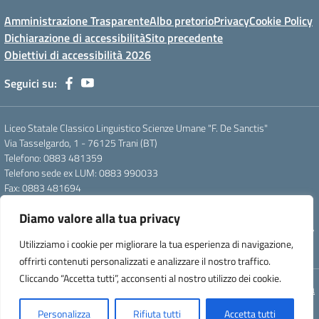
Amministrazione Trasparente
Albo pretorio
Privacy
Cookie Policy
Dichiarazione di accessibilità
Sito precedente
Obiettivi di accessibilità 2026
Seguici su:
Liceo Statale Classico Linguistico Scienze Umane "F. De Sanctis"
Via Tasselgardo, 1 - 76125 Trani (BT)
Telefono: 0883 481359
Telefono sede ex LUM: 0883 990033
Fax: 0883 481694
Mail: btpc210007@istruzione.it
Diamo valore alla tua privacy
Pec: btpc210007@pec.istruzione.it
Codice Meccanografico: istsc_btpc210007 - Codice Fiscale: 92058830727
Utilizziamo i cookie per migliorare la tua esperienza di navigazione,
- Codice Univoco d'ufficio: UFG4S9
offrirti contenuti personalizzati e analizzare il nostro traffico.
Cliccando “Accetta tutti”, acconsenti al nostro utilizzo dei cookie.
Concept & Design by Designers Italia
Personalizza
Rifiuta tutti
Accetta tutti