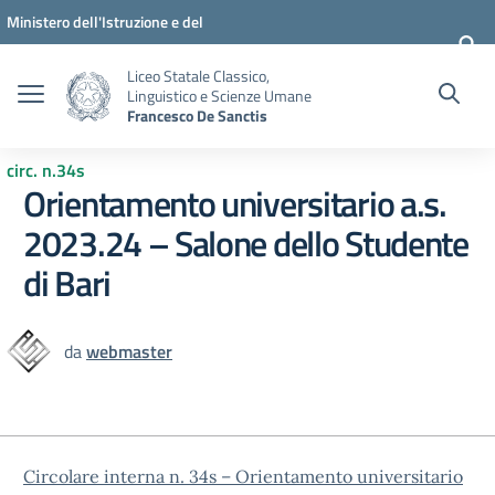
Vai ai contenuti
Vai al menu di navigazione
Vai al footer
Ministero dell'Istruzione e del
Merito
Liceo Statale Classico,
Linguistico e Scienze Umane
Francesco De Sanctis
circ. n.34s
Orientamento universitario a.s.
2023.24 – Salone dello Studente
di Bari
da
webmaster
Circolare interna n. 34s – Orientamento universitario