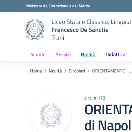
Vai ai contenuti
Vai al menu di navigazione
Vai al footer
Ministero dell'Istruzione e del Merito
Liceo Statale Classico, Lingui
Francesco De Sanctis
Trani
Scuola
Servizi
Novità
Didattica
Home
Novità
Circolari
ORIENTAMENTO_Univer
circ. n.173
ORIENT
di Napoli