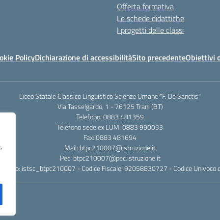
Offerta formativa
Le schede didattiche
I progetti delle classi
okie Policy
Dichiarazione di accessibilità
Sito precedente
Obiettivi 
Liceo Statale Classico Linguistico Scienze Umane "F. De Sanctis"
Via Tasselgardo, 1 - 76125 Trani (BT)
Telefono: 0883 481359
Telefono sede ex LUM: 0883 990033
Fax: 0883 481694
,
Mail: btpc210007@istruzione.it
Pec: btpc210007@pec.istruzione.it
rafico: istsc_btpc210007 - Codice Fiscale: 92058830727 - Codice Univoco d