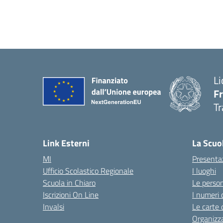
Li
F
Tr
Link Esterni
La Scuo
MI
Presenta
Ufficio Scolastico Regionale
I luoghi
Scuola in Chiaro
Le perso
Iscrizioni On Line
I numeri 
Invalsi
Le carte 
Organizz