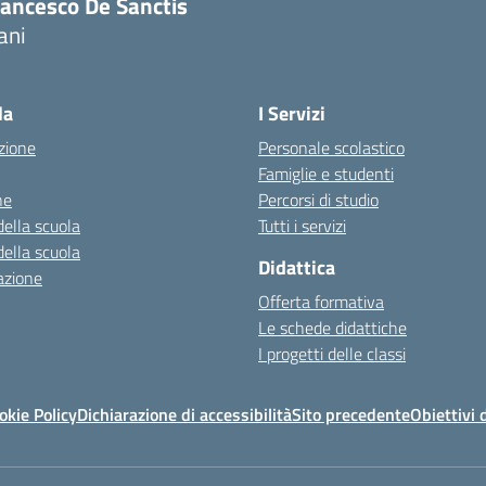
rancesco De Sanctis
ani
la
I Servizi
zione
Personale scolastico
Famiglie e studenti
ne
Percorsi di studio
della scuola
Tutti i servizi
della scuola
Didattica
azione
Offerta formativa
Le schede didattiche
I progetti delle classi
okie Policy
Dichiarazione di accessibilità
Sito precedente
Obiettivi 