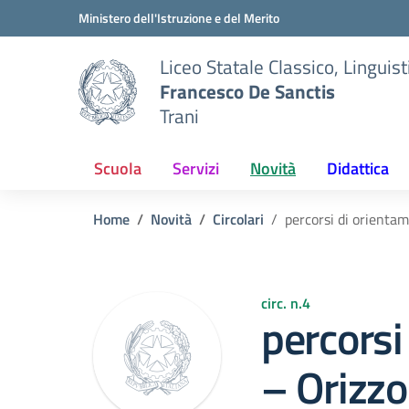
Vai ai contenuti
Vai al menu di navigazione
Vai al footer
Ministero dell'Istruzione e del Merito
Liceo Statale Classico, Lingui
Francesco De Sanctis
Trani
Scuola
Servizi
Novità
Didattica
Home
Novità
Circolari
percorsi di orientam
circ. n.4
percorsi
– Orizzo