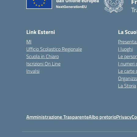
F
Tr
Link Esterni
La Scuo
MI
Presenta
Ufficio Scolastico Regionale
I luoghi
Scuola in Chiaro
Le perso
Iscrizioni On Line
I numeri 
Invalsi
Le carte 
Organizz
La Storia
Amministrazione Trasparente
Albo pretorio
Privacy
Co