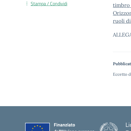
Stampa / Condividi
timbro_
Orizzon
ruoli d
ALLEGA
Pubblicat
Eccetto d
Li