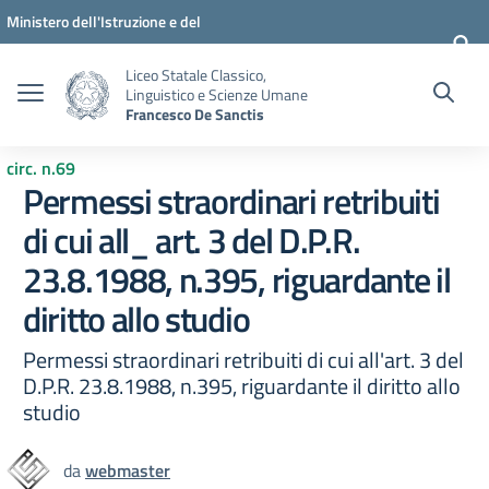
Vai ai contenuti
Vai al menu di navigazione
Vai al footer
Ministero dell'Istruzione e del
Merito
Liceo Statale Classico,
Linguistico e Scienze Umane
Francesco De Sanctis
circ. n.69
Permessi straordinari retribuiti
di cui all_ art. 3 del D.P.R.
23.8.1988, n.395, riguardante il
diritto allo studio
Permessi straordinari retribuiti di cui all'art. 3 del
D.P.R. 23.8.1988, n.395, riguardante il diritto allo
studio
da
webmaster