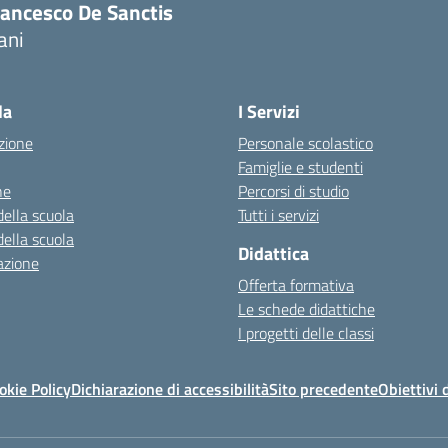
rancesco De Sanctis
ani
la
I Servizi
zione
Personale scolastico
Famiglie e studenti
ne
Percorsi di studio
della scuola
Tutti i servizi
della scuola
Didattica
azione
Offerta formativa
Le schede didattiche
I progetti delle classi
okie Policy
Dichiarazione di accessibilità
Sito precedente
Obiettivi 