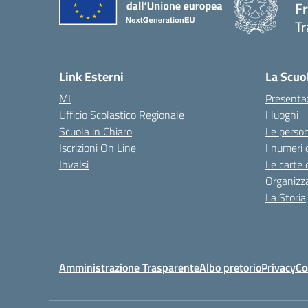
F
Tr
Link Esterni
La Scuo
MI
Presenta
Ufficio Scolastico Regionale
I luoghi
Scuola in Chiaro
Le perso
Iscrizioni On Line
I numeri 
Invalsi
Le carte 
Organizz
La Storia
Amministrazione Trasparente
Albo pretorio
Privacy
Co