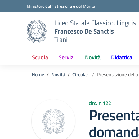
Vai ai contenuti
Vai al menu di navigazione
Vai al footer
Ministero dell'Istruzione e del Merito
Liceo Statale Classico, Lingui
Francesco De Sanctis
Trani
Scuola
Servizi
Novità
Didattica
Home
Novità
Circolari
Presentazione dell
circ. n.122
Presenta
domand