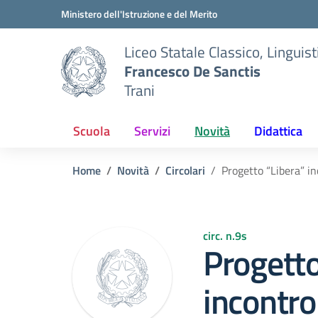
Vai ai contenuti
Vai al menu di navigazione
Vai al footer
Ministero dell'Istruzione e del Merito
Liceo Statale Classico, Lingui
Francesco De Sanctis
Trani
Scuola
Servizi
Novità
Didattica
Home
Novità
Circolari
Progetto “Libera” in
circ. n.9s
Progetto
incontro