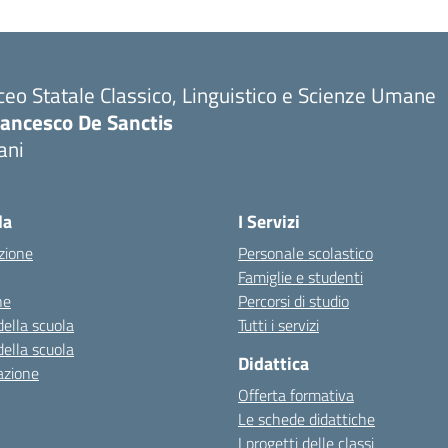
ceo Statale Classico, Linguistico e Scienze Umane
rancesco De Sanctis
ani
la
I Servizi
zione
Personale scolastico
Famiglie e studenti
ne
Percorsi di studio
della scuola
Tutti i servizi
della scuola
Didattica
azione
Offerta formativa
Le schede didattiche
I progetti delle classi