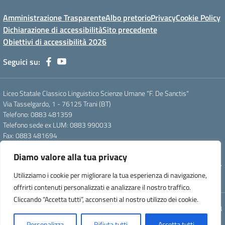
Amministrazione Trasparente
Albo pretorio
Privacy
Cookie Policy
Dichiarazione di accessibilità
Sito precedente
Obiettivi di accessibilità 2026
Seguici su:
Liceo Statale Classico Linguistico Scienze Umane "F. De Sanctis"
Via Tasselgardo, 1 - 76125 Trani (BT)
Telefono: 0883 481359
Telefono sede ex LUM: 0883 990033
Fax: 0883 481694
Mail: btpc210007@istruzione.it
Diamo valore alla tua privacy
Pec: btpc210007@pec.istruzione.it
Codice Meccanografico: istsc_btpc210007 - Codice Fiscale: 92058830727
Utilizziamo i cookie per migliorare la tua esperienza di navigazione,
- Codice Univoco d'ufficio: UFG4S9
offrirti contenuti personalizzati e analizzare il nostro traffico.
Cliccando “Accetta tutti”, acconsenti al nostro utilizzo dei cookie.
Concept & Design by Designers Italia
Personalizza
Rifiuta tutti
Accetta tutti