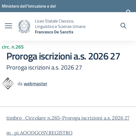
Vai ai contenuti
Vai al menu di navigazione
Vai al footer
Ministero dell'Istruzione e del
Merito
Liceo Statale Classico,
Linguistico e Scienze Umane
Francesco De Sanctis
circ. n.265
Proroga iscrizioni a.s. 2026 27
Proroga iscrizioni a.s. 2026 27
da
webmaster
timbro_Circolare n.265-Proroga iscrizioni a.s. 2026 27
m_pi.AOODGOSV.REGISTRO