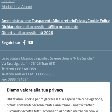
Circolari
Modulistica Alunni
Amministrazione Trasparente
Albo pretorio
Privacy
Cookie Policy
Dichiarazione di accessibilità
Sito precedente
Obiettivi di accessibilità 2026
Seguici su:
Liceo Statale Classico Linguistico Scienze Umane "F. De Sanctis"
Via Tasselgardo, 1 - 76125 Trani (BT)
Telefono: 0883 481359
Telefono sede ex LUM: 0883 990033
Fax: 0883 481694
Mail: btpc210007@istruzione.it
Diamo valore alla tua privacy
Pec: btpc210007@pec.istruzione.it
Codice Meccanografico: istsc_btpc210007 - Codice Fiscale: 92058830727
Utilizziamo i cookie per migliorare la tua esperienza di navigazione,
- Codice Univoco d'ufficio: UFG4S9
offrirti contenuti personalizzati e analizzare il nostro traffico.
Cliccando “Accetta tutti”, acconsenti al nostro utilizzo dei cookie.