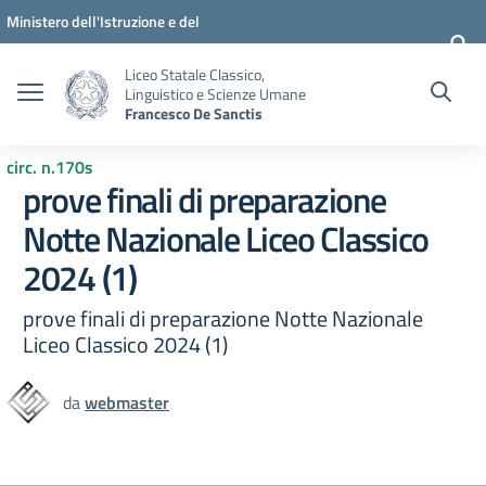
Vai ai contenuti
Vai al menu di navigazione
Vai al footer
Ministero dell'Istruzione e del
Merito
Liceo Statale Classico,
Linguistico e Scienze Umane
Francesco De Sanctis
circ. n.170s
prove finali di preparazione
Notte Nazionale Liceo Classico
2024 (1)
prove finali di preparazione Notte Nazionale
Liceo Classico 2024 (1)
da
webmaster