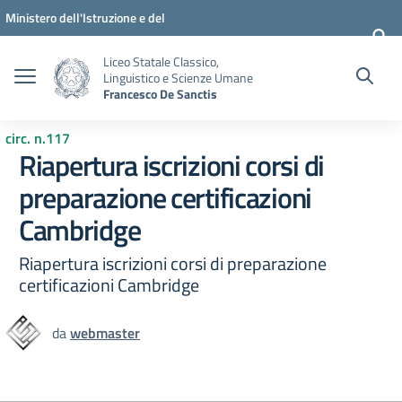
Vai ai contenuti
Vai al menu di navigazione
Vai al footer
Ministero dell'Istruzione e del
Merito
Liceo Statale Classico,
Linguistico e Scienze Umane
Francesco De Sanctis
circ. n.117
Riapertura iscrizioni corsi di
preparazione certificazioni
Cambridge
Riapertura iscrizioni corsi di preparazione
certificazioni Cambridge
da
webmaster