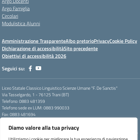
Argo Docenti
Argo Famiglia
Circolari
Modulistica Alunni
Amministrazione Trasparente
Albo pretorio
Privacy
Cookie Policy
Dichiarazione di accessibilità
Sito precedente
Obiettivi di accessibilità 2026
Seguici su:
Liceo Statale Classico Linguistico Scienze Umane "F. De Sanctis"
Via Tasselgardo, 1 - 76125 Trani (BT)
Telefono: 0883 481359
Telefono sede ex LUM: 0883 990033
Fax: 0883 481694
Mail: btpc210007@istruzione.it
Diamo valore alla tua privacy
Pec: btpc210007@pec.istruzione.it
Codice Meccanografico: istsc_btpc210007 - Codice Fiscale: 92058830727
Utilizziamo i cookie per migliorare la tua esperienza di navigazione,