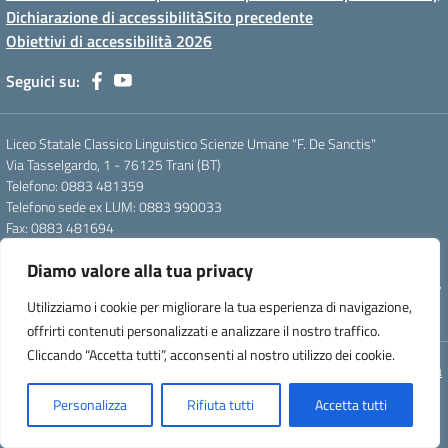
Dichiarazione di accessibilità
Sito precedente
Obiettivi di accessibilità 2026
Seguici su:
Liceo Statale Classico Linguistico Scienze Umane "F. De Sanctis"
Via Tasselgardo, 1 - 76125 Trani (BT)
Telefono: 0883 481359
Telefono sede ex LUM: 0883 990033
Fax: 0883 481694
Mail: btpc210007@istruzione.it
Diamo valore alla tua privacy
Pec: btpc210007@pec.istruzione.it
Codice Meccanografico: istsc_btpc210007 - Codice Fiscale: 92058830727
Utilizziamo i cookie per migliorare la tua esperienza di navigazione,
- Codice Univoco d'ufficio: UFG4S9
offrirti contenuti personalizzati e analizzare il nostro traffico.
Cliccando “Accetta tutti”, acconsenti al nostro utilizzo dei cookie.
Concept & Design by Designers Italia
Personalizza
Rifiuta tutti
Accetta tutti