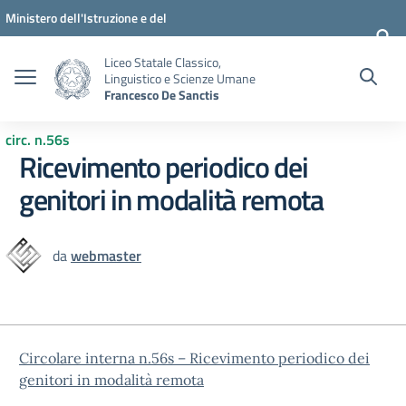
Vai ai contenuti
Vai al menu di navigazione
Vai al footer
Ministero dell'Istruzione e del
Merito
Liceo Statale Classico,
Linguistico e Scienze Umane
Francesco De Sanctis
circ. n.56s
Ricevimento periodico dei
genitori in modalità remota
da
webmaster
Circolare interna n.56s – Ricevimento periodico dei
genitori in modalità remota