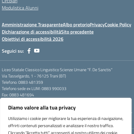
Circolari
Modulistica Alunni
Amministrazione Trasparente
Albo pretorio
Privacy
Cookie Policy
Dichiarazione di accessibilità
Sito precedente
Obiettivi di accessibilità 2026
Seguici su:
Liceo Statale Classico Linguistico Scienze Umane "F. De Sanctis"
Via Tasselgardo, 1 - 76125 Trani (BT)
Telefono: 0883 481359
Telefono sede ex LUM: 0883 990033
Fax: 0883 481694
Mail: btpc210007@istruzione.it
Diamo valore alla tua privacy
Pec: btpc210007@pec.istruzione.it
Codice Meccanografico: istsc_btpc210007 - Codice Fiscale: 92058830727
Utilizziamo i cookie per migliorare la tua esperienza di navigazione,
- Codice Univoco d'ufficio: UFG4S9
offrirti contenuti personalizzati e analizzare il nostro traffico.
Cliccando “Accetta tutti”, acconsenti al nostro utilizzo dei cookie.