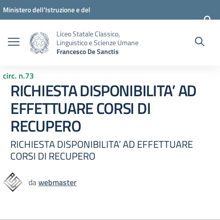
Vai ai contenuti
Vai al menu di navigazione
Vai al footer
Ministero dell'Istruzione e del
Merito
Liceo Statale Classico,
Linguistico e Scienze Umane
Francesco De Sanctis
circ. n.73
RICHIESTA DISPONIBILITA’ AD
EFFETTUARE CORSI DI
RECUPERO
RICHIESTA DISPONIBILITA’ AD EFFETTUARE
CORSI DI RECUPERO
da
webmaster