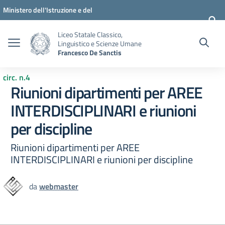
Vai ai contenuti
Vai al menu di navigazione
Vai al footer
Ministero dell'Istruzione e del
Merito
Liceo Statale Classico,
Linguistico e Scienze Umane
Francesco De Sanctis
circ. n.4
Riunioni dipartimenti per AREE
INTERDISCIPLINARI e riunioni
per discipline
Riunioni dipartimenti per AREE
INTERDISCIPLINARI e riunioni per discipline
da
webmaster