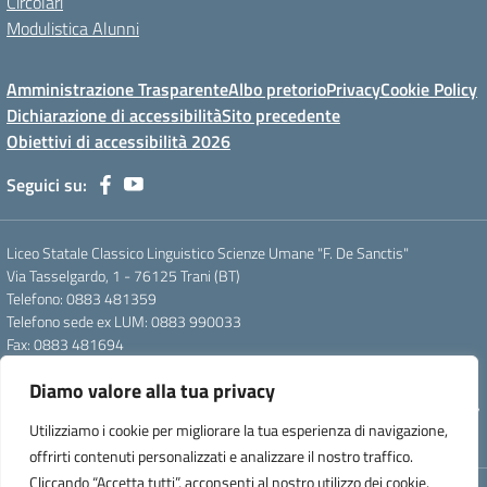
Circolari
Modulistica Alunni
Amministrazione Trasparente
Albo pretorio
Privacy
Cookie Policy
Dichiarazione di accessibilità
Sito precedente
Obiettivi di accessibilità 2026
Seguici su:
Liceo Statale Classico Linguistico Scienze Umane "F. De Sanctis"
Via Tasselgardo, 1 - 76125 Trani (BT)
Telefono: 0883 481359
Telefono sede ex LUM: 0883 990033
Fax: 0883 481694
Mail: btpc210007@istruzione.it
Diamo valore alla tua privacy
Pec: btpc210007@pec.istruzione.it
Codice Meccanografico: istsc_btpc210007 - Codice Fiscale: 92058830727
Utilizziamo i cookie per migliorare la tua esperienza di navigazione,
- Codice Univoco d'ufficio: UFG4S9
offrirti contenuti personalizzati e analizzare il nostro traffico.
Cliccando “Accetta tutti”, acconsenti al nostro utilizzo dei cookie.