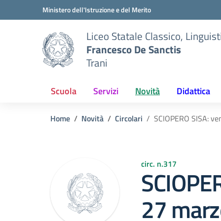
Vai ai contenuti
Vai al menu di navigazione
Vai al footer
Ministero dell'Istruzione e del Merito
Liceo Statale Classico, Lingui
Francesco De Sanctis
Trani
Scuola
Servizi
Novità
Didattica
Home
Novità
Circolari
SCIOPERO SISA: ven
circ. n.317
SCIOPER
27 marz