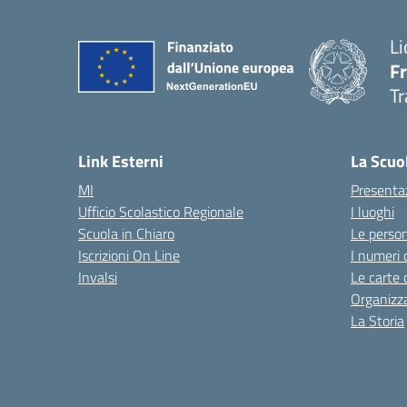
Li
F
Tr
Link Esterni
La Scuo
MI
Presenta
Ufficio Scolastico Regionale
I luoghi
Scuola in Chiaro
Le perso
Iscrizioni On Line
I numeri 
Invalsi
Le carte 
Organizz
La Storia