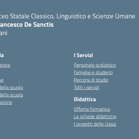
ceo Statale Classico, Linguistico e Scienze Umane
rancesco De Sanctis
ani
la
I Servizi
zione
Personale scolastico
Famiglie e studenti
ne
Percorsi di studio
della scuola
Tutti i servizi
della scuola
Didattica
azione
Offerta formativa
Le schede didattiche
I progetti delle classi