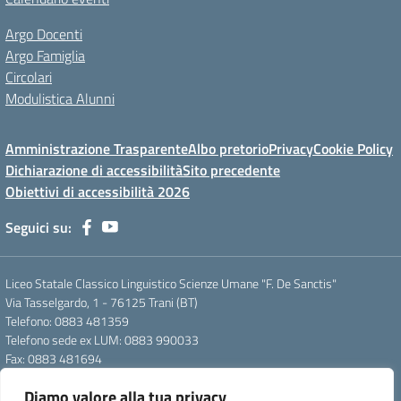
Argo Docenti
Argo Famiglia
Circolari
Modulistica Alunni
Amministrazione Trasparente
Albo pretorio
Privacy
Cookie Policy
Dichiarazione di accessibilità
Sito precedente
Obiettivi di accessibilità 2026
Seguici su:
Liceo Statale Classico Linguistico Scienze Umane "F. De Sanctis"
Via Tasselgardo, 1 - 76125 Trani (BT)
Telefono: 0883 481359
Telefono sede ex LUM: 0883 990033
Fax: 0883 481694
Mail: btpc210007@istruzione.it
Diamo valore alla tua privacy
Pec: btpc210007@pec.istruzione.it