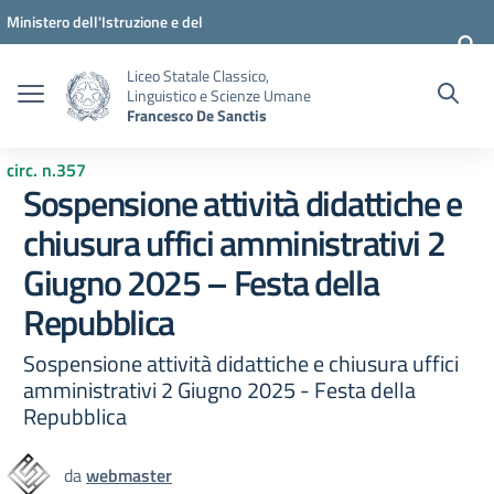
Vai ai contenuti
Vai al menu di navigazione
Vai al footer
Ministero dell'Istruzione e del
Merito
Liceo Statale Classico,
Linguistico e Scienze Umane
Francesco De Sanctis
circ. n.357
Sospensione attività didattiche e
chiusura uffici amministrativi 2
Giugno 2025 – Festa della
Repubblica
Sospensione attività didattiche e chiusura uffici
amministrativi 2 Giugno 2025 - Festa della
Repubblica
da
webmaster