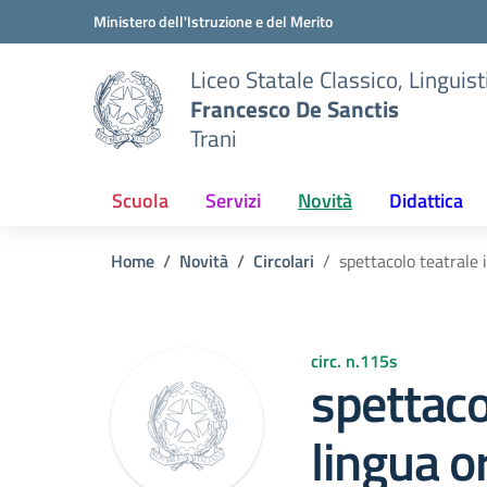
Vai ai contenuti
Vai al menu di navigazione
Vai al footer
Ministero dell'Istruzione e del Merito
Liceo Statale Classico, Lingui
Francesco De Sanctis
Trani
Scuola
Servizi
Novità
Didattica
Home
Novità
Circolari
spettacolo teatrale 
circ. n.115s
spettaco
lingua o