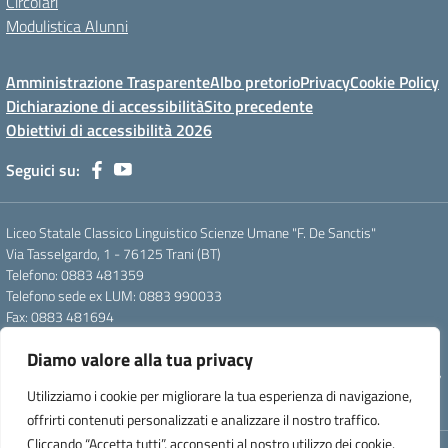
Circolari
Modulistica Alunni
Amministrazione Trasparente
Albo pretorio
Privacy
Cookie Policy
Dichiarazione di accessibilità
Sito precedente
Obiettivi di accessibilità 2026
Seguici su:
Liceo Statale Classico Linguistico Scienze Umane "F. De Sanctis"
Via Tasselgardo, 1 - 76125 Trani (BT)
Telefono: 0883 481359
Telefono sede ex LUM: 0883 990033
Fax: 0883 481694
Mail: btpc210007@istruzione.it
Diamo valore alla tua privacy
Pec: btpc210007@pec.istruzione.it
Codice Meccanografico: istsc_btpc210007 - Codice Fiscale: 92058830727
Utilizziamo i cookie per migliorare la tua esperienza di navigazione,
- Codice Univoco d'ufficio: UFG4S9
offrirti contenuti personalizzati e analizzare il nostro traffico.
Cliccando “Accetta tutti”, acconsenti al nostro utilizzo dei cookie.