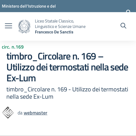
Vai ai contenuti
Vai al menu di navigazione
Vai al footer
Ministero dell'Istruzione e del
Merito
Liceo Statale Classico,
Linguistico e Scienze Umane
Francesco De Sanctis
circ. n.169
timbro_Circolare n. 169 –
Utilizzo dei termostati nella sede
Ex-Lum
timbro_Circolare n. 169 - Utilizzo dei termostati
nella sede Ex-Lum
da
webmaster