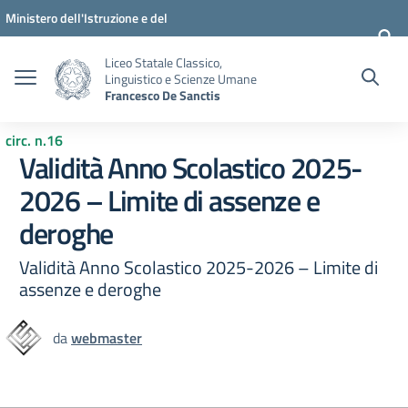
Vai ai contenuti
Vai al menu di navigazione
Vai al footer
Ministero dell'Istruzione e del
Merito
Liceo Statale Classico,
Linguistico e Scienze Umane
Francesco De Sanctis
circ. n.16
Validità Anno Scolastico 2025-
2026 – Limite di assenze e
deroghe
Validità Anno Scolastico 2025-2026 – Limite di
assenze e deroghe
da
webmaster