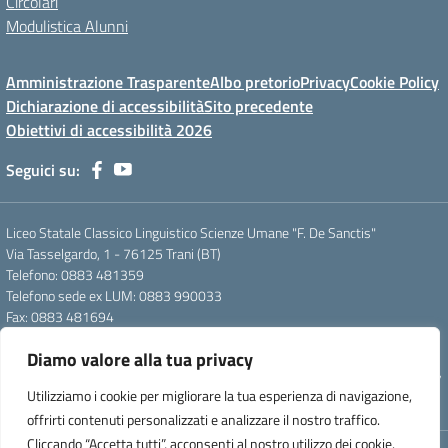
Circolari
Modulistica Alunni
Amministrazione Trasparente
Albo pretorio
Privacy
Cookie Policy
Dichiarazione di accessibilità
Sito precedente
Obiettivi di accessibilità 2026
Seguici su:
Liceo Statale Classico Linguistico Scienze Umane "F. De Sanctis"
Via Tasselgardo, 1 - 76125 Trani (BT)
Telefono: 0883 481359
Telefono sede ex LUM: 0883 990033
Fax: 0883 481694
Mail: btpc210007@istruzione.it
Diamo valore alla tua privacy
Pec: btpc210007@pec.istruzione.it
Codice Meccanografico: istsc_btpc210007 - Codice Fiscale: 92058830727
Utilizziamo i cookie per migliorare la tua esperienza di navigazione,
- Codice Univoco d'ufficio: UFG4S9
offrirti contenuti personalizzati e analizzare il nostro traffico.
Cliccando “Accetta tutti”, acconsenti al nostro utilizzo dei cookie.