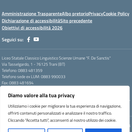
Amministrazione Trasparente
Albo pretorio
Privacy
Cookie Policy
Dichiarazione di accessibilità
Sito precedente
Obiettivi di accessibilità 2026
Seguici su:
Liceo Statale Classico Linguistico Scienze Umane "F. De Sanctis"
Via Tasselgardo, 1 - 76125 Trani (BT)
Telefono: 0883 481359
Telefono sede ex LUM: 0883 990033
Fax: 0883 481694
Mail: btpc210007@istruzione.it
Diamo valore alla tua privacy
Pec: btpc210007@pec.istruzione.it
Codice Meccanografico: istsc_btpc210007 - Codice Fiscale: 92058830727
Utilizziamo i cookie per migliorare la tua esperienza di navigazione,
- Codice Univoco d'ufficio: UFG4S9
offrirti contenuti personalizzati e analizzare il nostro traffico.
Cliccando “Accetta tutti”, acconsenti al nostro utilizzo dei cookie.
Concept & Design by Designers Italia