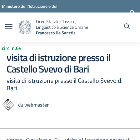
Vai ai contenuti
Vai al menu di navigazione
Vai al footer
Ministero dell'Istruzione e del
Merito
Liceo Statale Classico,
Linguistico e Scienze Umane
Francesco De Sanctis
circ. n.64
visita di istruzione presso il
Castello Svevo di Bari
visita di istruzione presso il Castello Svevo di
Bari
da
webmaster