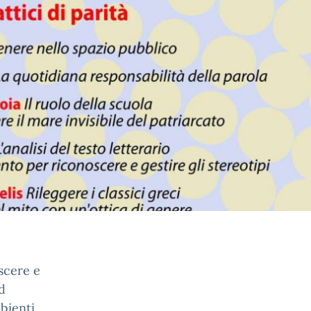
oscere e
d
bienti