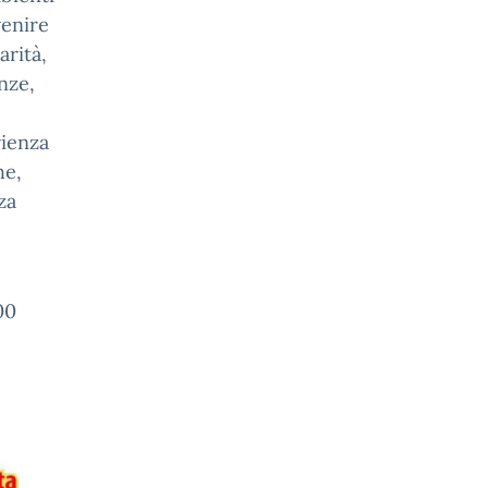
venire
arità,
nze,
rienza
he,
za
00