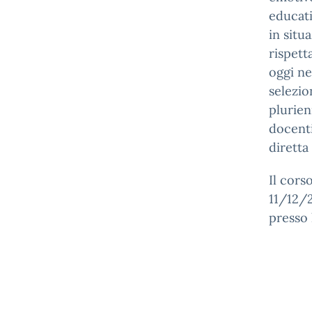
educati
in situ
rispett
oggi ne
selezio
plurien
docenti
diretta 
Il cors
11/12/2
presso 