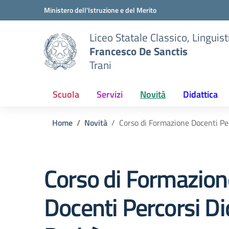
Vai ai contenuti
Vai al menu di navigazione
Vai al footer
Ministero dell'Istruzione e del Merito
Liceo Statale Classico, Lingui
Francesco De Sanctis
Trani
Scuola
Servizi
Novità
Didattica
Home
Novità
Corso di Formazione Docenti Perc
Corso di Formazion
Docenti Percorsi Did