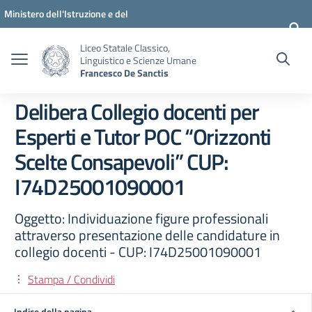
Vai ai contenuti
Vai al menu di navigazione
Vai al footer
Ministero dell'Istruzione e del
Merito
Liceo Statale Classico,
Linguistico e Scienze Umane
Francesco De Sanctis
Delibera Collegio docenti per
Esperti e Tutor POC “Orizzonti
Scelte Consapevoli” CUP:
I74D25001090001
Oggetto: Individuazione figure professionali
attraverso presentazione delle candidature in
collegio docenti - CUP: I74D25001090001
Stampa / Condividi
Indice della pagina