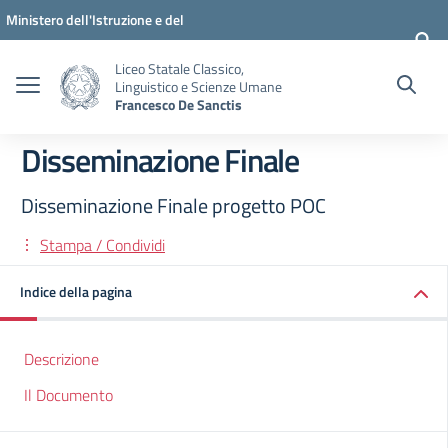
Vai ai contenuti
Vai al menu di navigazione
Vai al footer
Ministero dell'Istruzione e del
Merito
Liceo Statale Classico,
Linguistico e Scienze Umane
Francesco De Sanctis
Disseminazione Finale
Disseminazione Finale progetto POC
Stampa / Condividi
Indice della pagina
Descrizione
Il Documento