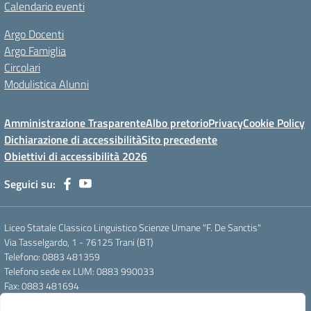
Calendario eventi
Argo Docenti
Argo Famiglia
Circolari
Modulistica Alunni
Amministrazione Trasparente
Albo pretorio
Privacy
Cookie Policy
Dichiarazione di accessibilità
Sito precedente
Obiettivi di accessibilità 2026
Seguici su:
Liceo Statale Classico Linguistico Scienze Umane "F. De Sanctis"
Via Tasselgardo, 1 - 76125 Trani (BT)
Telefono: 0883 481359
Telefono sede ex LUM: 0883 990033
Fax: 0883 481694
Mail: btpc210007@istruzione.it