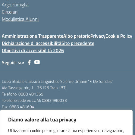
Argo Famiglia
Circolari
Modulistica Alunni
Amministrazione Trasparente
Albo pretorio
Privacy
Cookie Policy
Dichiarazione di accessibilità
Sito precedente
Obiettivi di accessibilità 2026
Seguici su:
Liceo Statale Classico Linguistico Scienze Umane "F. De Sanctis"
Via Tasselgardo, 1 - 76125 Trani (BT)
Telefono: 0883 481359
Telefono sede ex LUM: 0883 990033
Fax: 0883 481694
Mail: btpc210007@istruzione.it
Diamo valore alla tua privacy
Pec: btpc210007@pec.istruzione.it
Codice Meccanografico: istsc_btpc210007 - Codice Fiscale: 92058830727
Utilizziamo i cookie per migliorare la tua esperienza di navigazione,
- Codice Univoco d'ufficio: UFG4S9