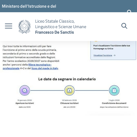
Vai ai contenuti
Vai al menu di navigazione
Vai al footer
Ministero dell'Istruzione e del
Merito
Liceo Statale Classico,
Linguistico e Scienze Umane
Francesco De Sanctis