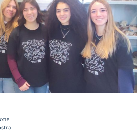
ione
ostra