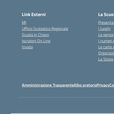
Link Esterni
La Scuo
MI
Presenta
Ufficio Scolastico Regionale
I luoghi
Scuola in Chiaro
Le perso
Iscrizioni On Line
I numeri 
Invalsi
Le carte 
Organizz
La Storia
Amministrazione Trasparente
Albo pretorio
Privacy
Co