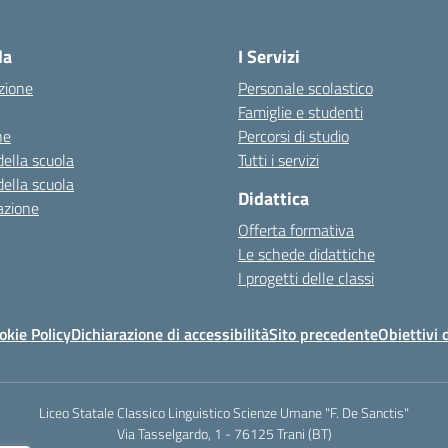
la
I Servizi
zione
Personale scolastico
Famiglie e studenti
ne
Percorsi di studio
della scuola
Tutti i servizi
della scuola
Didattica
azione
Offerta formativa
Le schede didattiche
I progetti delle classi
okie Policy
Dichiarazione di accessibilità
Sito precedente
Obiettivi 
Liceo Statale Classico Linguistico Scienze Umane "F. De Sanctis"
Via Tasselgardo, 1 - 76125 Trani (BT)