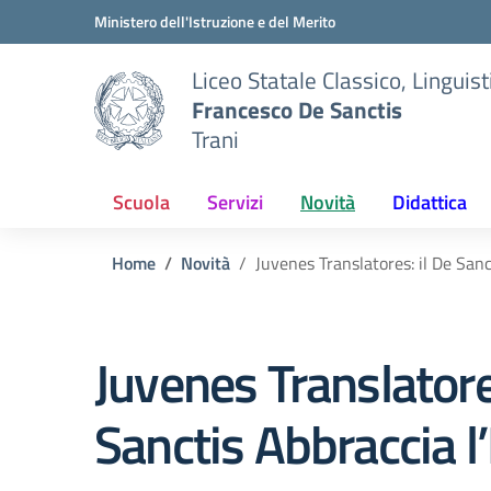
Vai ai contenuti
Vai al menu di navigazione
Vai al footer
Ministero dell'Istruzione e del Merito
Liceo Statale Classico, Lingui
Francesco De Sanctis
Trani
Scuola
Servizi
Novità
Didattica
Home
Novità
Juvenes Translatores: il De Sanc
Juvenes Translatore
Sanctis Abbraccia l