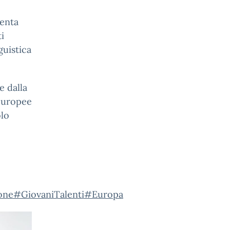
senta
i
guistica
e dalla
 europee
lo
one
#GiovaniTalenti
#Europa