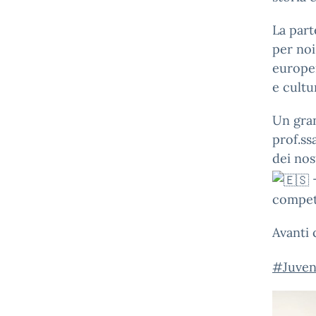
La part
per noi
europei
e cultu
Un gran
prof.ss
dei nos
–
compet
Avanti 
#Juven