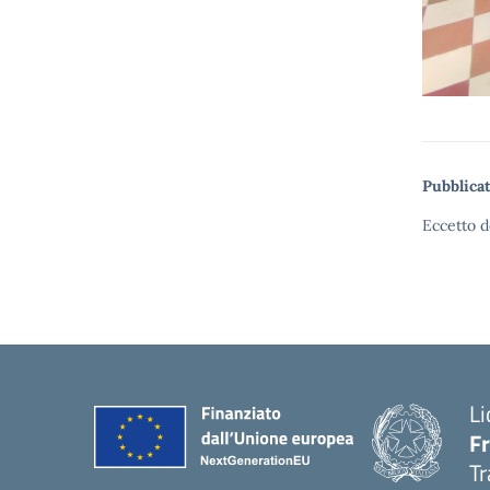
Pubblicat
Eccetto d
Li
F
Tr