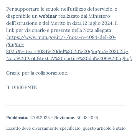
Per supportare le scuole nell’utilizzo del servizio, è
disponibile un
webinar
realizzato dal Ministero
dell’Istruzione e del Merito in data 12 luglio 2024. Il
link per visionarlo è presente nella Nota allegata
.
https://www.mim.gov.it/-/nota-n-4084-del-20-
giugno-
2025#:~:text=4084%20del%2020%20giugno%202025,-
Nota%20Prot.&text=A%20partire%20dal%209%20luglio,
Grazie per la collaborazione.
IL DIRIGENTE
Pubblicato:
27.08.2025
-
Revisione:
30.08.2025
Eccetto dove diversamente specificato, questo articolo è stato