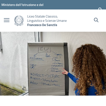
Vai ai contenuti
Vai al menu di navigazione
Vai al footer
Ministero dell'Istruzione e del
Merito
Liceo Statale Classico,
Linguistico e Scienze Umane
Francesco De Sanctis