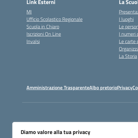
Link Esterni
La Scuo
MI
Presenta
Ufficio Scolastico Regionale
I luoghi
Scuola in Chiaro
Le perso
Iscrizioni On Line
I numeri 
Invalsi
Le carte 
Organizz
La Storia
Amministrazione Trasparente
Albo pretorio
Privacy
Co
Diamo valore alla tua privacy