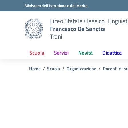
Vai ai contenuti
Vai al menu di navigazione
Vai al footer
Ministero dell'Istruzione e del Merito
Liceo Statale Classico, Lingui
Francesco De Sanctis
Trani
Scuola
Servizi
Novità
Didattica
Home
Scuola
Organizzazione
Docenti di s