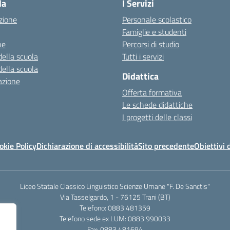
la
I Servizi
zione
Personale scolastico
Famiglie e studenti
ne
Percorsi di studio
della scuola
Tutti i servizi
della scuola
Didattica
azione
Offerta formativa
Le schede didattiche
I progetti delle classi
okie Policy
Dichiarazione di accessibilità
Sito precedente
Obiettivi 
Liceo Statale Classico Linguistico Scienze Umane "F. De Sanctis"
Via Tasselgardo, 1 - 76125 Trani (BT)
Telefono: 0883 481359
Telefono sede ex LUM: 0883 990033
Fax: 0883 481694