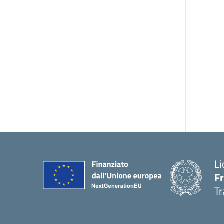
Li
F
Tr