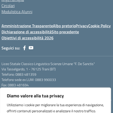
Circolari
Modulistica Alunni
Amministrazione Trasparente
Albo pretorio
Privacy
Cookie Policy
Dichiarazione di accessibilità
Sito precedente
Obiettivi di accessibilità 2026
Seguici su:
Liceo Statale Classico Linguistico Scienze Umane "F. De Sanctis"
Via Tasselgardo, 1 - 76125 Trani (BT)
Telefono: 0883 481359
Telefono sede ex LUM: 0883 990033
Fax: 0883 481694
Mail: btpc210007@istruzione.it
Diamo valore alla tua privacy
Pec: btpc210007@pec.istruzione.it
Codice Meccanografico: istsc_btpc210007 - Codice Fiscale: 92058830727
Utilizziamo i cookie per migliorare la tua esperienza di navigazione,
- Codice Univoco d'ufficio: UFG4S9
offrirti contenuti personalizzati e analizzare il nostro traffico.