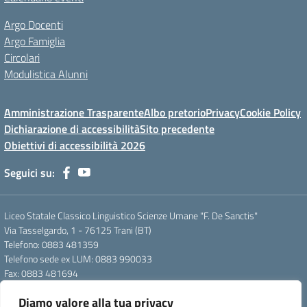
Argo Docenti
Argo Famiglia
Circolari
Modulistica Alunni
Amministrazione Trasparente
Albo pretorio
Privacy
Cookie Policy
Dichiarazione di accessibilità
Sito precedente
Obiettivi di accessibilità 2026
Seguici su:
Liceo Statale Classico Linguistico Scienze Umane "F. De Sanctis"
Via Tasselgardo, 1 - 76125 Trani (BT)
Telefono: 0883 481359
Telefono sede ex LUM: 0883 990033
Fax: 0883 481694
Mail: btpc210007@istruzione.it
Diamo valore alla tua privacy
Pec: btpc210007@pec.istruzione.it