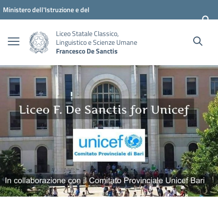
Vai ai contenuti
Vai al menu di navigazione
Vai al footer
Ministero dell'Istruzione e del
Merito
Liceo Statale Classico,
Linguistico e Scienze Umane
Francesco De Sanctis