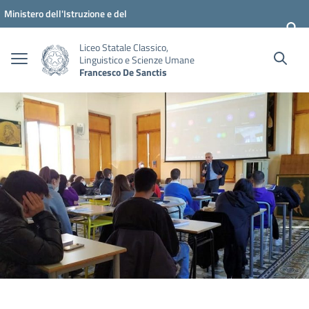
Vai ai contenuti
Vai al menu di navigazione
Vai al footer
Ministero dell'Istruzione e del
Merito
Liceo Statale Classico,
Linguistico e Scienze Umane
Francesco De Sanctis