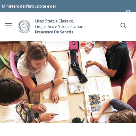
Vai ai contenuti
Vai al menu di navigazione
Vai al footer
Ministero dell'Istruzione e del
Merito
Liceo Statale Classico,
Linguistico e Scienze Umane
Francesco De Sanctis