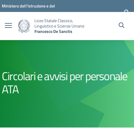
Vai ai contenuti
Vai al menu di navigazione
Vai al footer
Ministero dell'Istruzione e del
Merito
Liceo Statale Classico,
Linguistico e Scienze Umane
Francesco De Sanctis
Circolari e avvisi per personale
ATA