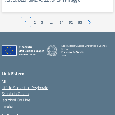
ASSEMBLEA SINDACALE ANIEF 19 maggio
1
2
3
…
51
52
53
Pagina successiv
Liceo Statale Classico, Linguistico e Scienze
Umane
Francesco De Sanctis
Trani
Link Esterni
MI
Ufficio Scolastico Regionale
Scuola in Chiaro
Iscrizioni On Line
Invalsi