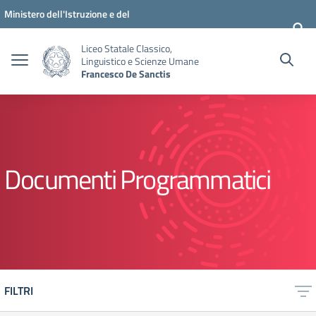
Vai ai contenuti
Vai al menu di navigazione
Vai al footer
Ministero dell'Istruzione e del
Merito
Liceo Statale Classico,
Linguistico e Scienze Umane
Francesco De Sanctis
Documenti Programmatici
FILTRI