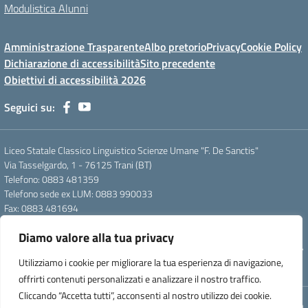
Modulistica Alunni
Amministrazione Trasparente
Albo pretorio
Privacy
Cookie Policy
Dichiarazione di accessibilità
Sito precedente
Obiettivi di accessibilità 2026
Seguici su:
Liceo Statale Classico Linguistico Scienze Umane "F. De Sanctis"
Via Tasselgardo, 1 - 76125 Trani (BT)
Telefono: 0883 481359
Telefono sede ex LUM: 0883 990033
Fax: 0883 481694
Mail: btpc210007@istruzione.it
Diamo valore alla tua privacy
Pec: btpc210007@pec.istruzione.it
Codice Meccanografico: istsc_btpc210007 - Codice Fiscale: 92058830727
Utilizziamo i cookie per migliorare la tua esperienza di navigazione,
- Codice Univoco d'ufficio: UFG4S9
offrirti contenuti personalizzati e analizzare il nostro traffico.
Cliccando “Accetta tutti”, acconsenti al nostro utilizzo dei cookie.
Concept & Design by Designers Italia