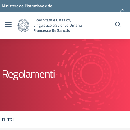
Vai ai contenuti
Vai al menu di navigazione
Vai al footer
Ministero dell'Istruzione e del
Merito
Liceo Statale Classico,
Linguistico e Scienze Umane
Francesco De Sanctis
Regolamenti
FILTRI