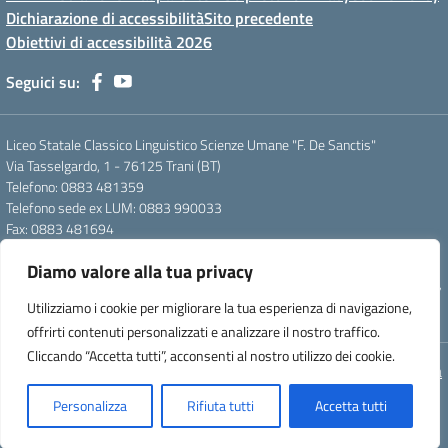
Dichiarazione di accessibilità
Sito precedente
Obiettivi di accessibilità 2026
Seguici su:
Liceo Statale Classico Linguistico Scienze Umane "F. De Sanctis"
Via Tasselgardo, 1 - 76125 Trani (BT)
Telefono: 0883 481359
Telefono sede ex LUM: 0883 990033
Fax: 0883 481694
Mail: btpc210007@istruzione.it
Diamo valore alla tua privacy
Pec: btpc210007@pec.istruzione.it
Codice Meccanografico: istsc_btpc210007 - Codice Fiscale: 92058830727
Utilizziamo i cookie per migliorare la tua esperienza di navigazione,
- Codice Univoco d'ufficio: UFG4S9
offrirti contenuti personalizzati e analizzare il nostro traffico.
Cliccando “Accetta tutti”, acconsenti al nostro utilizzo dei cookie.
Concept & Design by Designers Italia
Personalizza
Rifiuta tutti
Accetta tutti