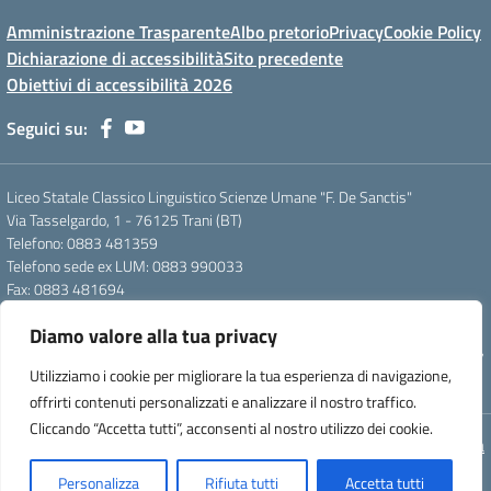
Amministrazione Trasparente
Albo pretorio
Privacy
Cookie Policy
Dichiarazione di accessibilità
Sito precedente
Obiettivi di accessibilità 2026
Seguici su:
Liceo Statale Classico Linguistico Scienze Umane "F. De Sanctis"
Via Tasselgardo, 1 - 76125 Trani (BT)
Telefono: 0883 481359
Telefono sede ex LUM: 0883 990033
Fax: 0883 481694
Mail: btpc210007@istruzione.it
Diamo valore alla tua privacy
Pec: btpc210007@pec.istruzione.it
Codice Meccanografico: istsc_btpc210007 - Codice Fiscale: 92058830727
Utilizziamo i cookie per migliorare la tua esperienza di navigazione,
- Codice Univoco d'ufficio: UFG4S9
offrirti contenuti personalizzati e analizzare il nostro traffico.
Cliccando “Accetta tutti”, acconsenti al nostro utilizzo dei cookie.
Concept & Design by Designers Italia
Personalizza
Rifiuta tutti
Accetta tutti