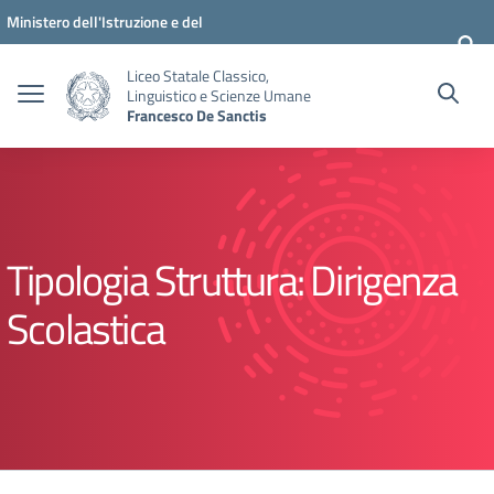
Vai ai contenuti
Vai al menu di navigazione
Vai al footer
Ministero dell'Istruzione e del
Merito
Liceo Statale Classico,
Linguistico e Scienze Umane
Francesco De Sanctis
Tipologia Struttura:
Dirigenza
Scolastica