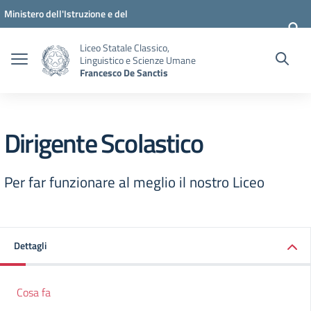
Vai ai contenuti
Vai al menu di navigazione
Vai al footer
Ministero dell'Istruzione e del
Merito
Liceo Statale Classico,
Linguistico e Scienze Umane
Francesco De Sanctis
Dirigente Scolastico
Per far funzionare al meglio il nostro Liceo
Dettagli
Cosa fa