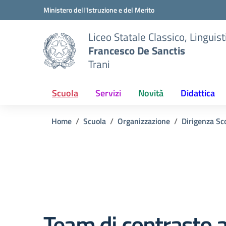
Vai ai contenuti
Vai al menu di navigazione
Vai al footer
Ministero dell'Istruzione e del Merito
Liceo Statale Classico, Lingui
Francesco De Sanctis
Trani
Scuola
Servizi
Novità
Didattica
Home
Scuola
Organizzazione
Dirigenza Sc
Team di contrasto a