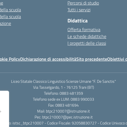
ne
Percorsi di studio
della scuola
Tutti i servizi
della scuola
Didattica
azione
Offerta formativa
Le schede didattiche
I progetti delle classi
okie Policy
Dichiarazione di accessibilità
Sito precedente
Obiettivi 
Liceo Statale Classico Linguistico Scienze Umane "F. De Sanctis"
Via Tasselgardo, 1 - 76125 Trani (BT)
Telefono: 0883 481359
Telefono sede ex LUM: 0883 990033
Fax: 0883 481694
,
Mail: btpc210007@istruzione.it
Pec: btpc210007@pec.istruzione.it
rafico: istsc_btpc210007 - Codice Fiscale: 92058830727 - Codice Univoco d