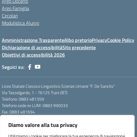
Argo Docenti
Argo Famiglia
Circolari
Modulistica Alunni
Amministrazione Trasparente
Albo pretorio
Privacy
Cookie Policy
Dichiarazione di accessibilità
Sito precedente
Obiettivi di accessibilità 2026
Seguici su:
Liceo Statale Classico Linguistico Scienze Umane "F. De Sanctis"
Via Tasselgardo, 1 - 76125 Trani (BT)
Telefono: 0883 481359
Telefono sede ex LUM: 0883 990033
Fax: 0883 481694
Mail: btpc210007@istruzione.it
Diamo valore alla tua privacy
Pec: btpc210007@pec.istruzione.it
Codice Meccanografico: istsc_btpc210007 - Codice Fiscale: 92058830727
Utilizziamo i cookie per migliorare la tua esperienza di navigazione,