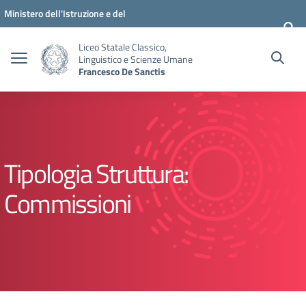
Vai ai contenuti
Vai al menu di navigazione
Vai al footer
Ministero dell'Istruzione e del
Merito
Liceo Statale Classico,
Linguistico e Scienze Umane
Francesco De Sanctis
Tipologia Struttura:
Commissioni