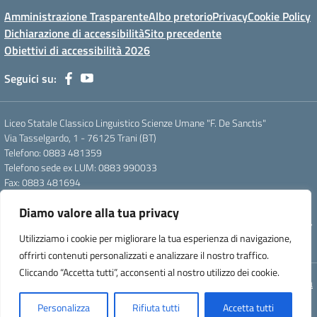
Amministrazione Trasparente
Albo pretorio
Privacy
Cookie Policy
Dichiarazione di accessibilità
Sito precedente
Obiettivi di accessibilità 2026
Seguici su:
Liceo Statale Classico Linguistico Scienze Umane "F. De Sanctis"
Via Tasselgardo, 1 - 76125 Trani (BT)
Telefono: 0883 481359
Telefono sede ex LUM: 0883 990033
Fax: 0883 481694
Mail: btpc210007@istruzione.it
Diamo valore alla tua privacy
Pec: btpc210007@pec.istruzione.it
Codice Meccanografico: istsc_btpc210007 - Codice Fiscale: 92058830727
Utilizziamo i cookie per migliorare la tua esperienza di navigazione,
- Codice Univoco d'ufficio: UFG4S9
offrirti contenuti personalizzati e analizzare il nostro traffico.
Cliccando “Accetta tutti”, acconsenti al nostro utilizzo dei cookie.
Concept & Design by Designers Italia
Personalizza
Rifiuta tutti
Accetta tutti