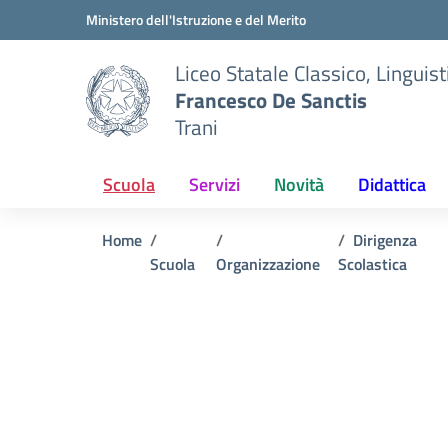
Vai ai contenuti
Vai al menu di navigazione
Vai al footer
Ministero dell'Istruzione e del Merito
Liceo Statale Classico, Lingui
Francesco De Sanctis
Trani
Scuola
Servizi
Novità
Didattica
Home
Dirigenza
Scuola
Organizzazione
Scolastica